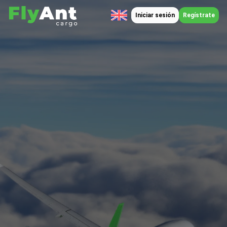
Iniciar sesión
Regístrate
Normativa
Flyant Cargo VA es una aerolínea virtual sin
ánimo de lucro que usa la red de simulación
aérea de IVAO, y como tal, todos los vuelos en
la aerolínea se realizarán en dicha red de vuelo.
Esto implica aceptar y cumplir todas las
Normas de IVAO
asumiendo las
consecuencias de su incumplimiento.
A continuación, se exponen las normas básicas
de Flyant Cargo VA.
Todo piloto admitido en
la compañía debe conocer y cumplir estas
normas:
Nuestros principales objetivos son divertirnos
y mejorar como pilotos virtuales, por lo que
cualquier falta de respeto a cualquier miembro
de esta compañía o de la comunidad IVAO será